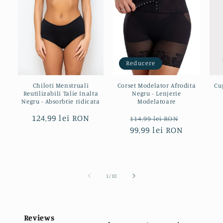
Reducere
Chiloti Menstruali
Corset Modelator Afrodita
Cu
Reutilizabili Talie Inalta
Negru - Lenjerie
Negru - Absorbtie ridicata
Modelatoare
Preț
124,99 lei RON
Preț
Preț
114,99 lei RON
obișnuit
obișnuit
99,99 lei RON
redus
din
1
/
10
Reviews