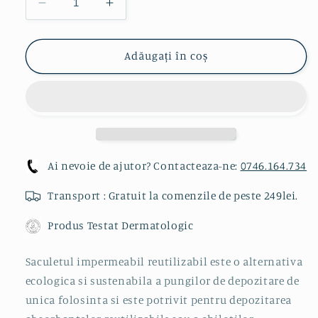
Reduceți
Creșteți
cantitatea
cantitatea
pentru
pentru
Saculet
Saculet
Adăugați în coș
Impermeabil
Impermeabil
pentru
pentru
depozitare
depozitare
Turquoise
Turquoise
-
-
Wetbag
Wetbag
Ai nevoie de ajutor? Contacteaza-ne:
0746.164.734
Transport : Gratuit la comenzile de peste 249lei.
Produs Testat Dermatologic
Saculetul impermeabil reutilizabil este o alternativa
ecologica si sustenabila a pungilor de depozitare de
unica folosinta si este potrivit pentru depozitarea