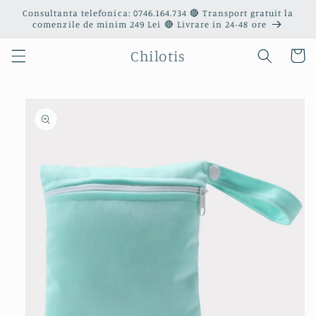
Salt la
Consultanta telefonica: 0746.164.734 🔴 Transport gratuit la
conținut
comenzile de minim 249 Lei 🔴 Livrare in 24-48 ore
Chilotis
Coș
Salt la
informațiile
despre
produs