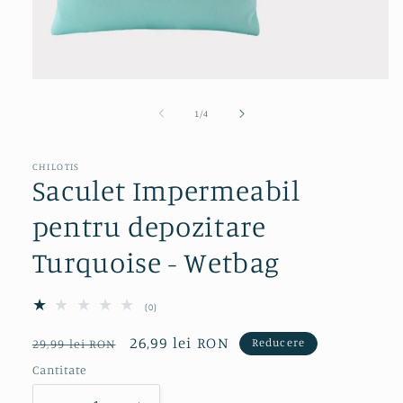
Deschide
conținutul
media
din
1
/
4
1
într-
o
fereastră
CHILOTIS
Saculet Impermeabil
modală
pentru depozitare
Turquoise - Wetbag
0
(0)
total
recenzii
Preț
Preț
26,99 lei RON
Reducere
29,99 lei RON
obișnuit
redus
Cantitate