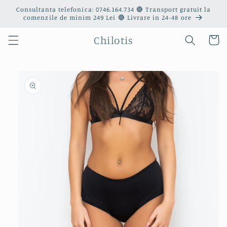
Salt la
Consultanta telefonica: 0746.164.734 🔴 Transport gratuit la
conținut
comenzile de minim 249 Lei 🔴 Livrare in 24-48 ore
Chilotis
Coș
Salt la
informațiile
despre
produs