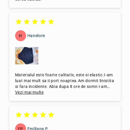
H
Hanelore
Materialul este foarte calitativ, este si elastic.I-am
luat mai mult sa ii port noaptea.Am dormit linistita
si fara incidente. Abia dupa 8 ore de somn i-am
schimbat, cred ca erau plini
Vezi mai multe
EP
Emiliana P.