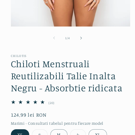
Deschide
conținutul
media
din
1
/
4
1
într-
o
fereastră
CHILOTIS
Chiloti Menstruali
modală
Reutilizabili Talie Inalta
Negru - Absorbtie ridicata
20
(20)
total
recenzii
Preț
124,99 lei RON
obișnuit
Marimi - Consultati tabelul pentru fiecare model
Varianta
Varianta
XS
S
M
L
XL