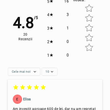
16
5
Star rating
3
4
4.8
/5
1
3
20
Recenzii
0
2
0
1
Cele mai noi
10
E
Elisa
Am investit aproape 600 de lei, dar nu am regretat