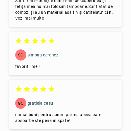
Sunt foarte buni,de când i-am descoperit eu și
fetița mea nu mai folosim tampoane.Sunt atât de
comozi și au un material așa fin și catifelat,nici nu
simți că este perioada menstruației.Suntem foarte
Vezi mai multe
mulțumite de ei.Nota 10.Recomand cu drag aceste
produse,să le descopere și să se bucure de ele cat
mai multe femei.❤️❤️❤️
SC
simona cerchez
favoritii mei!
GC
gratiela casu
numai buni pentru somn! partea aceea care
absoarbe ste pena in spate!