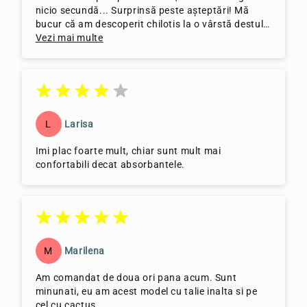
nicio secundă... Surprinsă peste așteptări! Mă
bucur că am descoperit chilotis la o vârstă destul
de mica (20) și nu am trăit ani de zile cu chestiile
Vezi mai multe
alea din plastic..Chilotis pe viață, se merită♡♡♡
L
Larisa
Imi plac foarte mult, chiar sunt mult mai
confortabili decat absorbantele.
M
Marilena
Am comandat de doua ori pana acum. Sunt
minunati, eu am acest model cu talie inalta si pe
cel cu cactus.