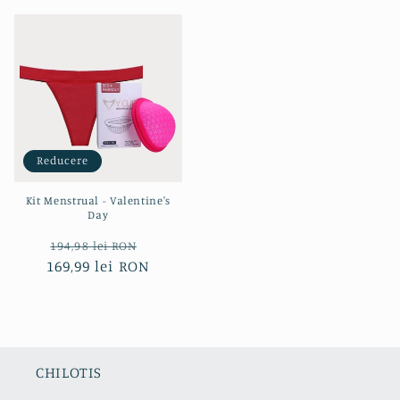
Reducere
Kit Menstrual - Valentine's
Day
Preț
Preț
194,98 lei RON
169,99 lei RON
obișnuit
redus
CHILOTIS