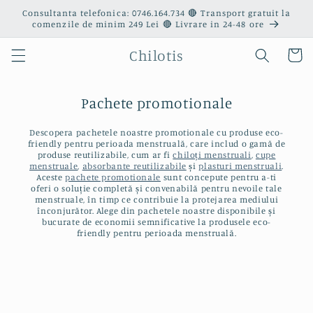
Salt la
Consultanta telefonica: 0746.164.734 🔴 Transport gratuit la
conținut
comenzile de minim 249 Lei 🔴 Livrare in 24-48 ore
Chilotis
Coș
Pachete promotionale
Descopera pachetele noastre promotionale cu produse eco-
friendly pentru perioada menstruală, care includ o gamă de
produse reutilizabile, cum ar fi
chiloți menstruali
,
cupe
menstruale
,
absorbante reutilizabile
și
plasturi menstruali
.
Aceste
pachete promotionale
sunt concepute pentru a-ti
oferi o soluție completă și convenabilă pentru nevoile tale
menstruale, în timp ce contribuie la protejarea mediului
înconjurător. Alege din pachetele noastre disponibile și
bucurate de economii semnificative la produsele eco-
friendly pentru perioada menstruală.