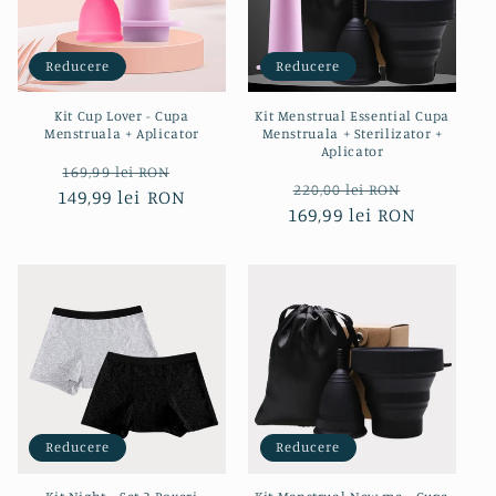
Reducere
Reducere
Kit Cup Lover - Cupa
Kit Menstrual Essential Cupa
Menstruala + Aplicator
Menstruala + Sterilizator +
Aplicator
Preț
Preț
169,99 lei RON
Preț
Preț
220,00 lei RON
149,99 lei RON
obișnuit
redus
169,99 lei RON
obișnuit
redus
Reducere
Reducere