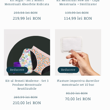
Kit Night - Set 2 Boxeri
Kit Menstrual New me - Cupa
Menstruali Absorbtie Ridicata
Menstruala + Sterilizator
Preț
Preț
Preț
Preț
259,98 lei RON
139,99 lei RON
219,99 lei RON
obișnuit
redus
114,99 lei RON
obișnuit
redus
Reducere
Reducere
Kit-ul Femeii Moderne - Set 3
Plasture impotriva durerilor
Produse Menstruale
menstruale set 10 buc
Reutilizabile
Preț
Preț
80,00 lei RON
Preț
Preț
269,99 lei RON
70,00 lei RON
obișnuit
redus
210,00 lei RON
obișnuit
redus