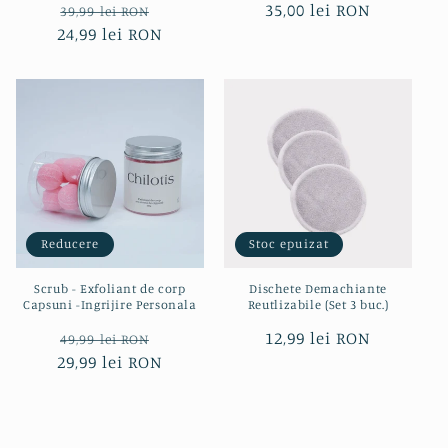
Preț
Preț
Preț
35,00 lei RON
39,99 lei RON
24,99 lei RON
obișnuit
redus
obișnuit
Reducere
Stoc epuizat
Scrub - Exfoliant de corp
Dischete Demachiante
Capsuni -Ingrijire Personala
Reutlizabile (Set 3 buc.)
Preț
Preț
Preț
12,99 lei RON
49,99 lei RON
29,99 lei RON
obișnuit
redus
obișnuit