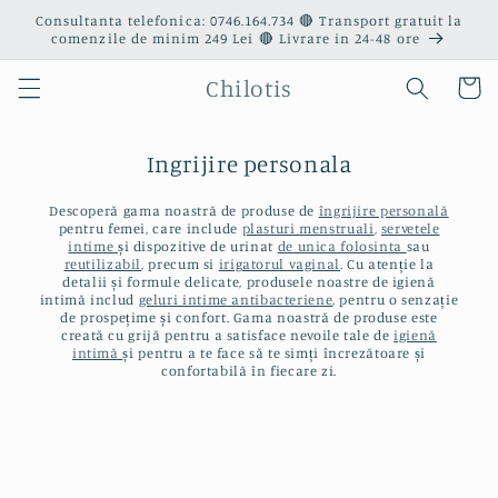
Salt la
Consultanta telefonica: 0746.164.734 🔴 Transport gratuit la
conținut
comenzile de minim 249 Lei 🔴 Livrare in 24-48 ore
Chilotis
Coș
Ingrijire personala
Descoperă gama noastră de produse de
îngrijire personală
pentru femei, care include
plasturi menstruali
,
servetele
intime
și dispozitive de urinat
de unica folosinta
sau
reutilizabil
, precum si
irigatorul vaginal
. Cu atenție la
detalii și formule delicate, produsele noastre de igienă
intimă includ
geluri intime antibacteriene
, pentru o senzație
de prospețime și confort. Gama noastră de produse este
creată cu grijă pentru a satisface nevoile tale de
igienă
intimă
și pentru a te face să te simți încrezătoare și
confortabilă în fiecare zi.