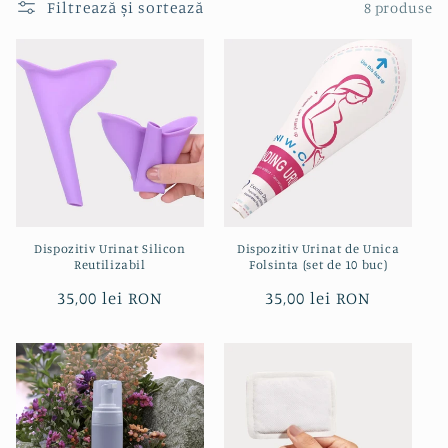
Filtrează și sortează
8 produse
Dispozitiv Urinat Silicon
Dispozitiv Urinat de Unica
Reutilizabil
Folsinta (set de 10 buc)
Preț
35,00 lei RON
Preț
35,00 lei RON
obișnuit
obișnuit