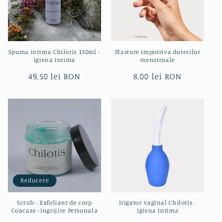
Spuma intima Chilotis 150ml -
Plasture impotriva durerilor
Igiena Intima
menstruale
Preț
49,50 lei RON
Preț
8,00 lei RON
obișnuit
obișnuit
Reducere
Scrub - Exfoliant de corp
Irigator vaginal Chilotis -
Coacaze -Ingrijire Personala
Igiena Intima