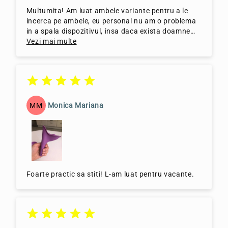
Multumita! Am luat ambele variante pentru a le
incerca pe ambele, eu personal nu am o problema
in a spala dispozitivul, insa daca exista doamne
care au o problema, bine ca exista si varianta de
Vezi mai multe
unica folosinta.
MM
Monica Mariana
Foarte practic sa stiti! L-am luat pentru vacante.