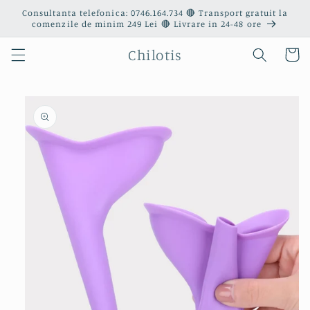
Salt la
Consultanta telefonica: 0746.164.734 🔴 Transport gratuit la
conținut
comenzile de minim 249 Lei 🔴 Livrare in 24-48 ore
Chilotis
Coș
Salt la
informațiile
despre
produs