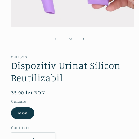
Deschide
conținutul
media
din
1
/
2
1
într-
o
fereastră
CHILOTIS
Dispozitiv Urinat Silicon
modală
Reutilizabil
Preț
35,00 lei RON
obișnuit
Culoare
Mov
Cantitate