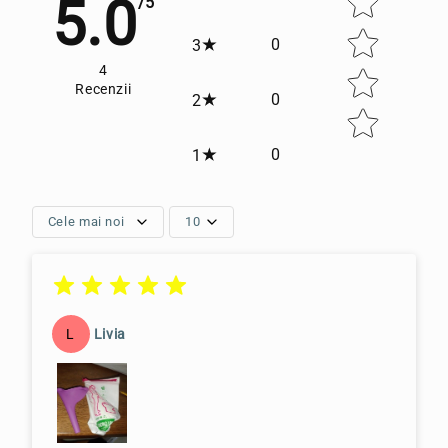
5.0
/5
0
3
4
Recenzii
0
2
0
1
Cele mai noi
10
L
Livia