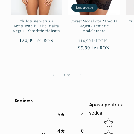
Reducere
Chiloti Menstruali
Corset Modelator Afrodita
Cu
Reutilizabili Talie Inalta
Negru - Lenjerie
Negru - Absorbtie ridicata
Modelatoare
Preț
124,99 lei RON
Preț
Preț
114,99 lei RON
obișnuit
obișnuit
99,99 lei RON
redus
din
1
/
10
Reviews
Apasa pentru a
vedea
:
4
5
Star rating
0
4