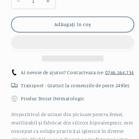
Reduceți
Creșteți
cantitatea
cantitatea
pentru
pentru
Dispozitiv
Dispozitiv
Adăugați în coș
Urinat
Urinat
Silicon
Silicon
Reutilizabil
Reutilizabil
Ai nevoie de ajutor? Contacteaza-ne:
0746.164.734
Transport : Gratuit la comenzile de peste 249lei.
Produs Testat Dermatologic
Dispozitivul de urinat din picioare pentru femei,
reutilizabil și fabricat din silicon hipoalergenic, este
conceput ca soluție practică și igienică în diverse