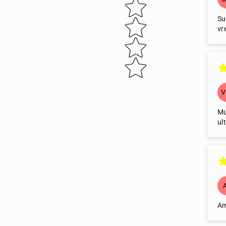
Su
vr
Mu
ul
Am