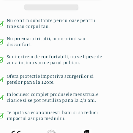
Orange
Orange
-
-
Absorbtie
Absorbtie
medie
medie
Nu contin substante periculoase pentru
tine sau corpul tau.
Nu provoara iritatii, mancarimi sau
disconfort.
Sunt extrem de confortabili, nu se lipesc de
zona intima sau de parul pubian.
Ofera protectie impotriva scurgerilor si
petelor pana la 12ore.
Inlocuiesc complet produsele menstruale
clasice si se pot reutiliza pana la 2/3 ani.
Te ajuta sa economisesti bani si sa reduci
impactul asupra mediului.