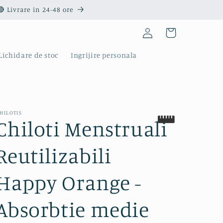
 Livrare in 24-48 ore
Conectați-
Coș
vă
Lichidare de stoc
Ingrijire personala
HILOTIS
Chiloti Menstruali
Reutilizabili
Happy Orange -
Absorbtie medie