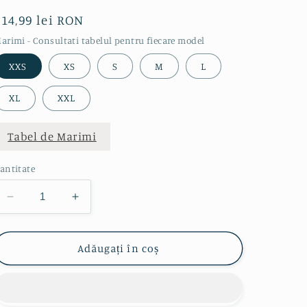
Preț
114,99 lei RON
obișnuit
arimi - Consultati tabelul pentru fiecare model
XXS
XS
S
M
L
XL
XXL
Tabel de Marimi
antitate
Reduceți
Creșteți
cantitatea
cantitatea
pentru
pentru
Chiloti
Chiloti
Adăugați în coș
Menstruali
Menstruali
Reutilizabili
Reutilizabili
Happy
Happy