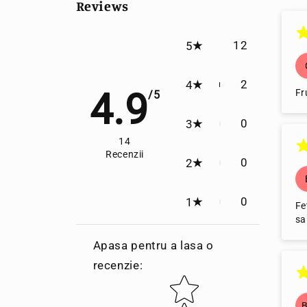
Reviews
12
5
2
4
4.9
Fr
/5
0
3
14
Recenzii
0
2
0
1
Fe
sa
Apasa pentru a lasa o
recenzie
:
Star rating