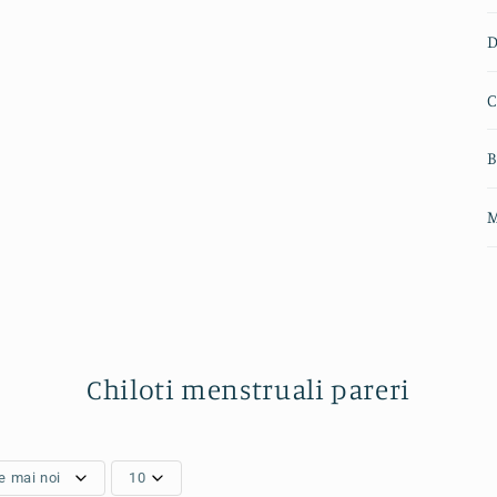
D
C
B
M
Chiloti menstruali pareri
e mai noi
10