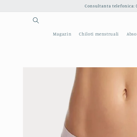
Salt la
Consultanta telefonica: 
conținut
Magazin
Chiloti menstruali
Abso
Salt la
informațiile
despre
produs