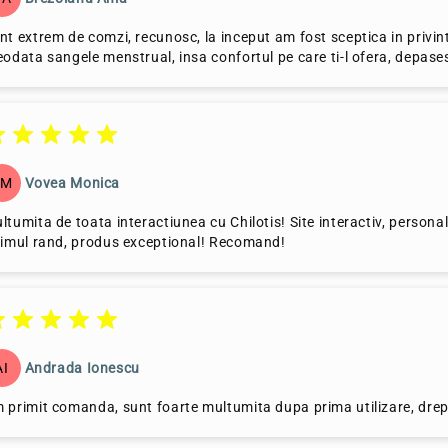
nt extrem de comzi, recunosc, la inceput am fost sceptica in privint
eodata sangele menstrual, insa confortul pe care ti-l ofera, depase
VM
Vovea Monica
ltumita de toata interactiunea cu Chilotis! Site interactiv, personal o
timul rand, produs exceptional! Recomand!
AI
Andrada Ionescu
 primit comanda, sunt foarte multumita dupa prima utilizare, dr