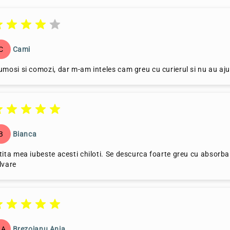
C
Cami
umosi si comozi, dar m-am inteles cam greu cu curierul si nu au aju
B
Bianca
tita mea iubeste acesti chiloti. Se descurca foarte greu cu absorban
lvare
BA
Brezoianu Ania