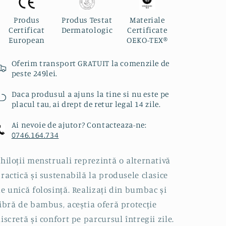
Produs
Produs Testat
Materiale
Certificat
Dermatologic
Certificate
European
OEKO-TEX®️
Oferim transport GRATUIT la comenzile de
peste 249lei.
Daca produsul a ajuns la tine si nu este pe
placul tau, ai drept de retur legal 14 zile.
Ai nevoie de ajutor? Contacteaza-ne:
0746.164.734
hiloții menstruali reprezintă o alternativă
ractică și sustenabilă la produsele clasice
e unică folosință. Realizați din bumbac și
ibră de bambus, aceștia oferă protecție
iscretă și confort pe parcursul întregii zile.