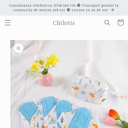
Salt la
Consultanta telefonica: 0746.164.734 🔴 Transport gratuit la
conținut
comenzile de minim 249 Lei 🔴 Livrare in 24-48 ore
Chilotis
Coș
Salt la
informațiile
despre
produs