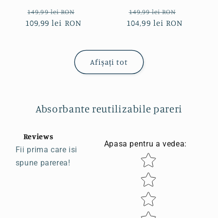
Preț
Preț
Preț
Preț
149,99 lei RON
149,99 lei RON
109,99 lei RON
obișnuit
redus
104,99 lei RON
obișnuit
redus
Afișați tot
Absorbante reutilizabile pareri
Reviews
Apasa pentru a vedea
:
Fii prima care isi
Star rating
spune parerea!