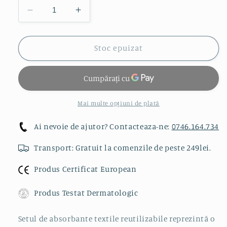
Reduceți
Creșteți
cantitatea
cantitatea
pentru
pentru
Absorbante
Absorbante
Stoc epuizat
Textile
Textile
Reutilizabile
Reutilizabile
Bumbac
Bumbac
Dandelion
Dandelion
Set
Set
Mai multe opțiuni de plată
4
4
buc
buc
Ai nevoie de ajutor? Contacteaza-ne:
0746.164.734
+
+
Transport: Gratuit la comenzile de peste 249lei.
Saculet
Saculet
Depozitare
Depozitare
Produs Certificat European
Wetbag
Wetbag
Produs Testat Dermatologic
Setul de absorbante textile reutilizabile reprezintă o