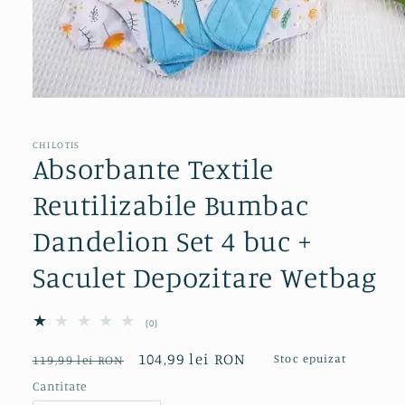
Deschide
conținutul
media
1
CHILOTIS
într-
Absorbante Textile
o
fereastră
Reutilizabile Bumbac
modală
Dandelion Set 4 buc +
Saculet Depozitare Wetbag
0
(0)
total
recenzii
Preț
Preț
104,99 lei RON
Stoc epuizat
119,99 lei RON
obișnuit
redus
Cantitate