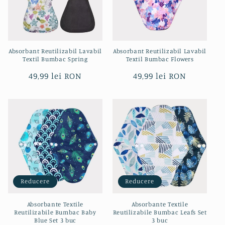
Absorbant Reutilizabil Lavabil
Absorbant Reutilizabil Lavabil
Textil Bumbac Spring
Textil Bumbac Flowers
Preț
49,99 lei RON
Preț
49,99 lei RON
obișnuit
obișnuit
Reducere
Reducere
Absorbante Textile
Absorbante Textile
Reutilizabile Bumbac Baby
Reutilizabile Bumbac Leafs Set
Blue Set 3 buc
3 buc