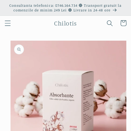
Salt la
Consultanta telefonica: 0746.164.734 🔴 Transport gratuit la
conținut
comenzile de minim 249 Lei 🔴 Livrare in 24-48 ore
Chilotis
Coș
Salt la
informațiile
despre
produs