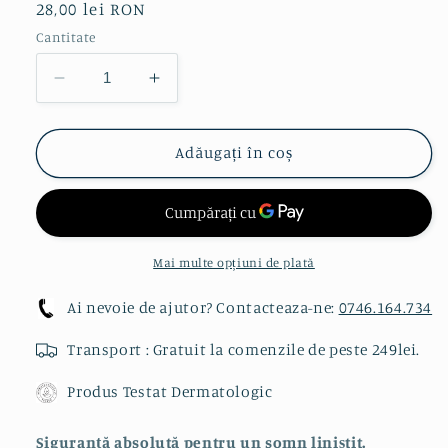
Preț
28,00 lei RON
obișnuit
Cantitate
Reduceți
Creșteți
cantitatea
cantitatea
pentru
pentru
Absorbant
Absorbant
Adăugați în coș
din
din
bumbac
bumbac
organic
organic
de
de
noapte
noapte
Mai multe opțiuni de plată
Ai nevoie de ajutor? Contacteaza-ne:
0746.164.734
Transport : Gratuit la comenzile de peste 249lei.
Produs Testat Dermatologic
Siguranță absolută pentru un somn liniștit.