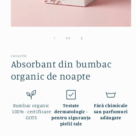
Deschide
conținutul
media
din
1
/
3
1
într-
o
fereastră
CHILOTIS
Absorbant din bumbac
modală
organic de noapte
Bumbac organic
Testate
Fără chimicale
100% - certificare
dermatologic -
sau parfumuri
GOTS
pentru siguranța
adăugate
pielii tale