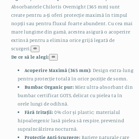
Absorbantele Chilotis Overnight (365 mm) sunt
create pentru a-ți oferi protecție maximă în timpul
nopții sau pentru fluxul foarte abundent. Cu cea mai
mare lungime din gamă, acestea asigură o acoperire
extinsă pentru a elimina orice grijă legată de
scurgeri.
De ce să le alegi:
Acoperire Maximă (365 mm):
Design extra-lung
pentru protecție totală în orice poziție de somn.
Bumbac Organic pur:
Miez ultra-absorbant din
bumbac certificat GOTS, delicat cu pielea ta în
orele lungi de odihnă.
Fără Iritații:
0% clor și plastic; materialul
hipoalergenic lasă pielea să respire, prevenind
supraîncălzirea nocturnă.
Protecție Anti-Scurgere:
Bariere naturale care