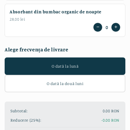
Absorbant din bumbac organic de noapte
28,00 lei
−
+
0
Alege frecvența de livrare
O dată la lună
O dată la două luni
Subtotal:
0.00 RON
Reducere (25%):
-0.00 RON