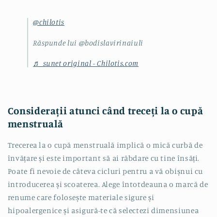
@chilotis
Răspunde lui @bodislavirinaiuli
♬ sunet original - Chilotis.com
Considerații atunci când treceți la o cupă
menstruală
Trecerea la o cupă menstruală implică o mică curbă de
învățare și este important să ai răbdare cu tine însăți.
Poate fi nevoie de câteva cicluri pentru a vă obișnui cu
introducerea și scoaterea. Alege întotdeauna o marcă de
renume care folosește materiale sigure și
hipoalergenice și asigură-te că selectezi dimensiunea