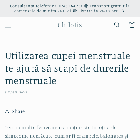
Salt la
Consultanta telefonica: 0746.164.734 🔴 Transport gratuit la
conținut
comenzile de minim 249 Lei 🔴 Livrare in 24-48 ore
Chilotis
Coș
Utilizarea cupei menstruale
te ajută să scapi de durerile
menstruale
8 IUNIE 2023
Share
Pentru multe femei, menstruația este însoțită de
simptome neplăcute, cum ar fi crampele, balonarea și