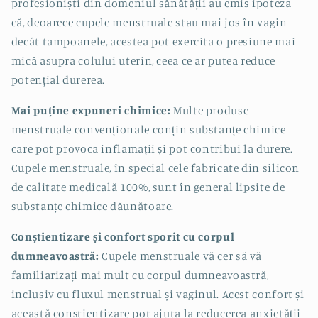
profesioniști din domeniul sănătății au emis ipoteza
că, deoarece cupele menstruale stau mai jos în vagin
decât tampoanele, acestea pot exercita o presiune mai
mică asupra colului uterin, ceea ce ar putea reduce
potențial durerea.
Mai puține expuneri chimice:
Multe produse
menstruale convenționale conțin substanțe chimice
care pot provoca inflamații și pot contribui la durere.
Cupele menstruale, în special cele fabricate din silicon
de calitate medicală 100%, sunt în general lipsite de
substanțe chimice dăunătoare.
Conștientizare și confort sporit cu corpul
dumneavoastră:
Cupele menstruale vă cer să vă
familiarizați mai mult cu corpul dumneavoastră,
inclusiv cu fluxul menstrual și vaginul. Acest confort și
această conștientizare pot ajuta la reducerea anxietății