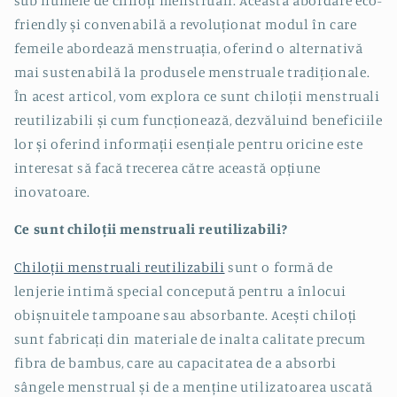
sub numele de chiloți menstruali. Această abordare eco-
friendly și convenabilă a revoluționat modul în care
femeile abordează menstruația, oferind o alternativă
mai sustenabilă la produsele menstruale tradiționale.
În acest articol, vom explora ce sunt chiloții menstruali
reutilizabili și cum funcționează, dezvăluind beneficiile
lor și oferind informații esențiale pentru oricine este
interesat să facă trecerea către această opțiune
inovatoare.
Ce sunt chiloții menstruali reutilizabili?
Chiloții menstruali reutilizabili
sunt o formă de
lenjerie intimă special concepută pentru a înlocui
obișnuitele tampoane sau absorbante. Acești chiloți
sunt fabricați din materiale de inalta calitate precum
fibra de bambus, care au capacitatea de a absorbi
sângele menstrual și de a menține utilizatoarea uscată