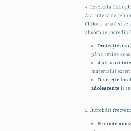
4. Revoluția Chiloț
Aici intervine tehn
Chilotis
arată și se
absorbție incredibi
Protecție până
până revine acas
4 straturi int
materialul exter
Discreție tota
adolescente
îi r
5. Întrebări frecven
Se simte umez