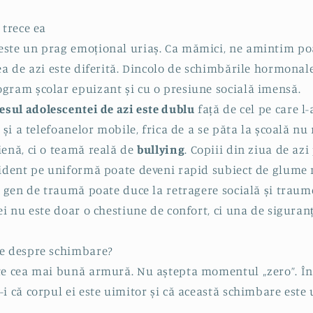
 trece ea
este un prag emoțional uriaș. Ca mămici, ne amintim poa
ea de azi este diferită. Dincolo de schimbările hormonale
gram școlar epuizant și cu o presiune socială imensă.
resul adolescentei de azi este dublu
față de cel pe care l
e și a telefoanelor mobile, frica de a se păta la școală nu
ienă, ci o teamă reală de
bullying
. Copiii din ziua de azi
cident pe uniformă poate deveni rapid subiect de glume 
st gen de traumă poate duce la retragere socială și trau
 ei nu este doar o chestiune de confort, ci una de sigura
le despre schimbare?
te cea mai bună armură. Nu aștepta momentul „zero”. În
-i că corpul ei este uimitor și că această schimbare est