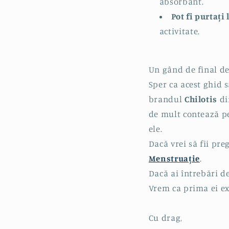
absorbant.
Pot fi purtați 
activitate.
Un gând de final de
Sper ca acest ghid s
brandul
Chilotis
di
de mult contează pe
ele.
Dacă vrei să fii pre
Menstruație
.
Dacă ai întrebări d
Vrem ca prima ei ex
Cu drag,