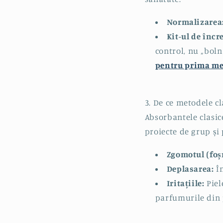
Normalizarea
Kit-ul de încr
control, nu „boln
pentru prima me
3. De ce metodele c
Absorbantele clasice
proiecte de grup și 
Zgomotul (foș
Deplasarea:
Î
Iritațiile:
Piel
parfumurile din 