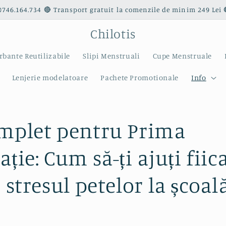
0746.164.734 🔴 Transport gratuit la comenzile de minim 249 Lei 
Chilotis
rbante Reutilizabile
Slipi Menstruali
Cupe Menstruale
Lenjerie modelatoare
Pachete Promotionale
Info
mplet pentru Prima
ție: Cum să-ți ajuți fiic
 stresul petelor la școal