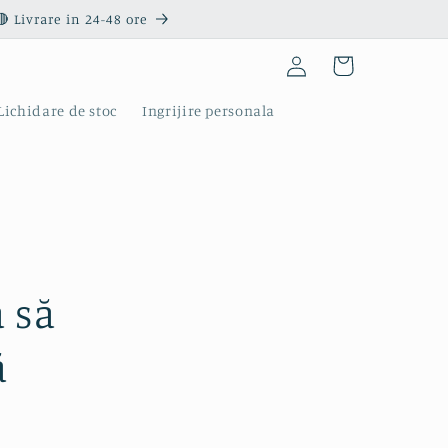
 Livrare in 24-48 ore
Conectați-
Coș
vă
Lichidare de stoc
Ingrijire personala
a să
ă