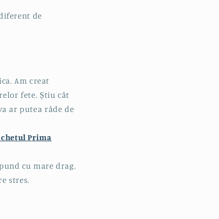
ndiferent de
iica. Am creat
elor fete. Știu cât
eva ar putea râde de
achetul Prima
ăspund cu mare drag.
e stres.