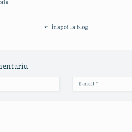
otis
Înapoi la blog
mentariu
E-mail
*