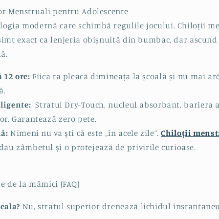
ilor Menstruali pentru Adolescente
ologia modernă care schimbă regulile jocului. Chiloții m
 simt exact ca lenjeria obișnuită din bumbac, dar ascund
lă.
 12 ore:
Fiica ta pleacă dimineața la școală și nu mai ar
ă.
eligente:
Stratul Dry-Touch
, nucleul absorbant, bariera a
ior. Garantează
zero pete
.
lă:
Nimeni nu va ști că este „în acele zile”.
Chiloții menst
edau zâmbetul și o protejează de privirile curioase.
te de la mămici (FAQ)
eala?
Nu, stratul superior drenează lichidul instantane