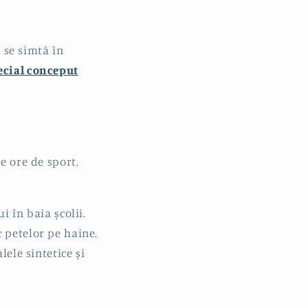
ă se simtă în
ecial conceput
e ore de sport,
i în baia școlii.
 petelor pe haine.
ele sintetice și