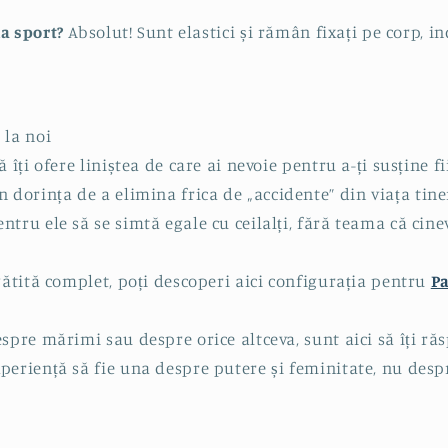
la sport?
Absolut! Sunt elastici și rămân fixați pe corp, i
 la noi
ă îți ofere liniștea de care ai nevoie pentru a-ți susține f
n dorința de a elimina frica de „accidente” din viața tiner
ntru ele să se simtă egale cu ceilalți, fără teama că cin
gătită complet, poți descoperi aici configurația pentru
P
espre mărimi sau despre orice altceva, sunt aici să îți r
periență să fie una despre putere și feminitate, nu despr