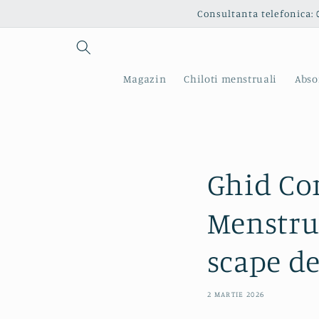
Salt la
Consultanta telefonica: 
conținut
Magazin
Chiloti menstruali
Abso
Ghid Co
Menstrua
scape de
2 MARTIE 2026