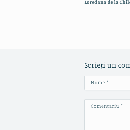
Loredana de la Chil
Scrieți un co
Nume
*
Comentariu
*