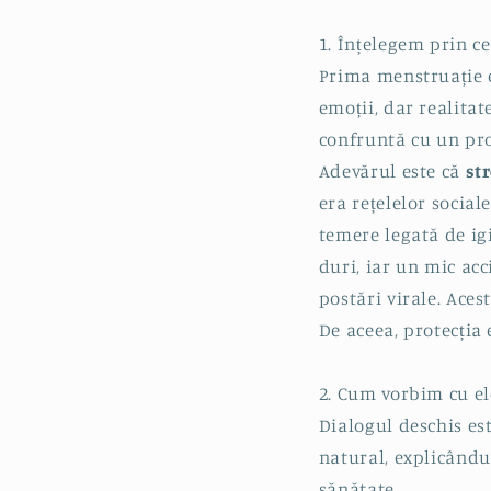
1. Înțelegem prin ce
Prima menstruație 
emoții, dar realitat
confruntă cu un pro
Adevărul este că
st
era rețelelor social
temere legată de ig
duri, iar un mic ac
postări virale. Ace
De aceea, protecția
2. Cum vorbim cu e
Dialogul deschis es
natural, explicându
sănătate.