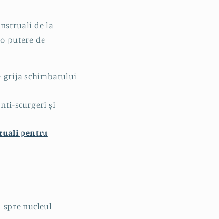
enstruali
de la
 o putere de
e grija schimbatului
nti-scurgeri și
ruali pentru
u spre nucleul