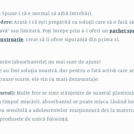
:
Spune-i că e normal să aibă întrebări.
edere:
Arată-i că ești pregătită cu soluții care să o facă s
avă” sau limitată.
Poți începe prin a-i oferi un
pachet sp
nstruație
, creat să îi ofere siguranță din prima zi.
lasice (absorbantele) nu mai sunt de ajuns?
 au fost soluția noastră, dar pentru o fată activă care ar
pauze scurte, ele vin cu mari dezavantaje:
netul):
Multe fete se simt stânjenite de sunetul plasticulu
n timpul mișcării, absorbantul se poate mișca, lăsând loc
ea sensibilă a adolescentelor reacționează des la material
produsele de unică folosință.