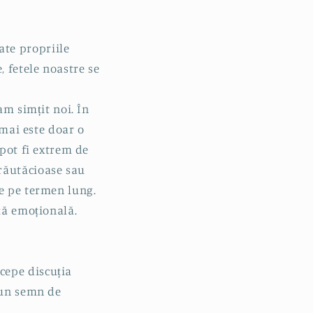
te propriile
, fetele noastre se
-am simțit noi. În
 mai este doar o
 pot fi extrem de
răutăcioase sau
me pe termen lung.
nță emoțională.
cepe discuția
e un semn de