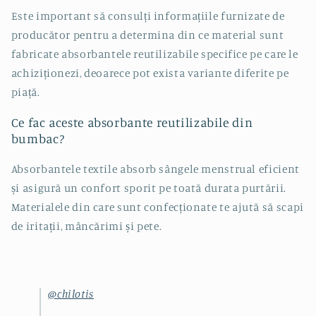
Este important să consulți informațiile furnizate de
producător pentru a determina din ce material sunt
fabricate absorbantele reutilizabile specifice pe care le
achiziționezi, deoarece pot exista variante diferite pe
piață.
Ce fac aceste absorbante reutilizabile din
bumbac?
Absorbantele
textile absorb
sângele
menstrual eficient
și
asigură
un confort sporit pe
toată
durata
purtării
.
Materialele
din
care
sunt
confecționate
te
ajută
să
scapi
de
iritații
,
mâncărimi
și
pete.
@chilotis