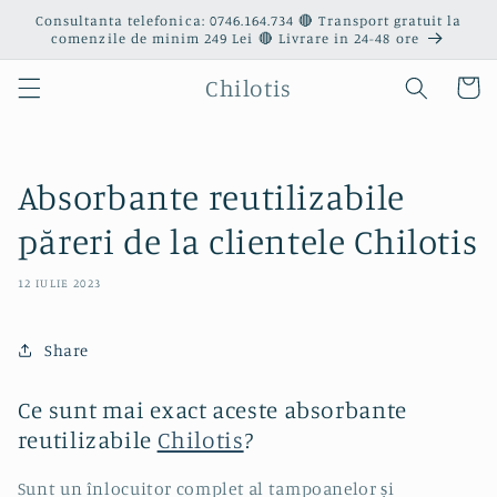
Salt la
Consultanta telefonica: 0746.164.734 🔴 Transport gratuit la
conținut
comenzile de minim 249 Lei 🔴 Livrare in 24-48 ore
Chilotis
Coș
Absorbante reutilizabile
păreri de la clientele Chilotis
12 IULIE 2023
Share
Ce
sunt
mai
exact aceste
absorbante
reutilizabile
Chilotis
?
Sunt
un
înlocuitor
complet
al
tampoanelor
și