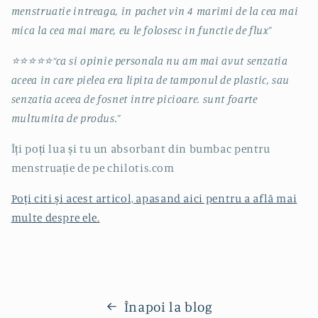
menstruatie intreaga, in pachet vin 4 marimi de la cea mai
mica la cea mai mare, eu le folosesc in functie de flux”
⭐
⭐
⭐
⭐
⭐
“ca si opinie personala nu am mai avut senzatia
aceea in care pielea era lipita de tamponul de plastic, sau
senzatia aceea de fosnet intre picioare. sunt foarte
multumita de produs.”
Îți
poți
lua
și
tu
un absorbant
din
bumbac pentru
menstruație
de pe chilotis.com
Poți
citi
și
acest articol, apasand aici pentru a
află
mai
multe
despre ele.
Înapoi la blog