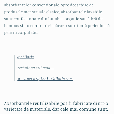
absorbantelor
convenționale
. Spre deosebire de
produsele menstruale clasice,
absorbantele
lavabile
sunt
confecționate
din
bumbac organic
sau
fibră
de
bambus
și
nu
conțin
nici
măcar
o
substanță
periculoasă
pentru corpul
tău
.
@chilotis
Trebuie sa stii asta....
♬ sunet original - Chilotis.com
Absorbantele reutilizabile pot fi fabricate dintr-o
varietate de materiale, dar cele mai comune sunt: