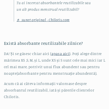
Tu ai incercat absorbantele reutilizabile sau
un alt produs menstrual reutilizabil?
♬ sunet original - Chilotis.com
Există
absorbante
reutilizabile zilnice?
DA! Și se găsesc chiar aici (
apasa aici
). Poți alege dintre
mărimea XS ,S, M, și L, unde XS și S sunt cele mai mici iar L
cel mai mare, potrivit unui flux abundent sau pentru
noapte(
absorbante pentru menstruație abundentă)
.
Acum că ai câteva informații valoroase despre
absorbantul reutilizabil, iată și părerile clientelor
Chilotis.