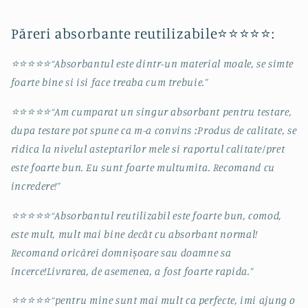
Păreri
absorbante
reutilizabile
⭐
⭐
⭐
⭐
⭐
:
⭐
⭐
⭐
⭐
⭐
“Absorbantul este dintr-un material moale, se simte
foarte bine si isi face treaba cum trebuie.”
⭐
⭐
⭐
⭐
⭐
“Am cumparat un singur absorbant pentru testare,
dupa testare pot spune ca m-a convins :Produs de calitate, se
ridica la nivelul asteptarilor mele si raportul calitate/pret
este foarte bun. Eu sunt foarte multumita. Recomand cu
incredere!”
⭐
⭐
⭐
⭐
⭐
“Absorbantul reutilizabil este foarte bun, comod,
este mult, mult mai bine decât cu absorbant normal!
Recomand oricărei domnișoare sau doamne sa
încerce!
Livrarea, de asemenea, a fost foarte rapida.”
⭐
⭐
⭐
⭐
⭐
“pentru mine sunt mai mult ca perfecte, imi ajung o